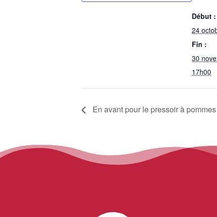
Début :
24 octo
Fin :
30 nove
17h00
En avant pour le pressoir à pommes 
Le C