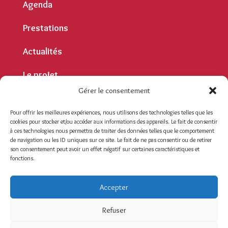
Agenda
Prestations
Actualités
Le projet
Gérer le consentement
Contact
Pour offrir les meilleures expériences, nous utilisons des technologies telles que les
cookies pour stocker et/ou accéder aux informations des appareils. Le fait de consentir
Contact
à ces technologies nous permettra de traiter des données telles que le comportement
de navigation ou les ID uniques sur ce site. Le fait de ne pas consentir ou de retirer
son consentement peut avoir un effet négatif sur certaines caractéristiques et
Mentions légales
fonctions.
Politique de confidentialité
Se connecter
Accepter
Un site réalisé par
ACCK
Refuser